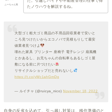
だ。引越しバイトや不動産管理の仕事で得
ふーちゃん熊
たノウハウを解説するね。
大型ゴミ粗大ゴミ廃品の不用品回収業者で安いと
ころ見つけたいからエコノバで見積もりして最安
値業者見つけよ
壊れた家具 プリンター 座椅子 電子レンジ 扇風機
とかあるし、お兄ちゃんの自転車もあるしゴミ屋
敷になる前に片づけたい
リサイクルショップだと売れないし
https://t.co/yWc1ahGmDg
— ルイチャ (@ruicya_nico)
November 18, 2022
自身の反省を込めて、引っ越し対策は、移住準備のと