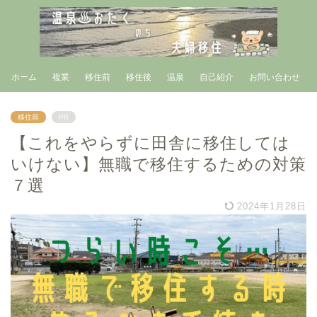
ホーム
複業
移住前
移住後
温泉
自己紹介
お問い合わせ
移住前
PR
【これをやらずに田舎に移住しては
いけない】無職で移住するための対策
７選
2024年1月28日