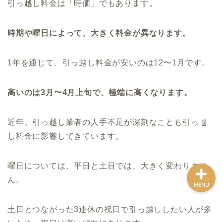
引っ越し料金は「時価」でもあります。
時期や曜日によって、大きく料金が異なります。
ホーム
複業
1年を通じて、引っ越し料金が安いのは12〜1月です。
移住前
高いのは3月〜4月上旬で、極端に高くなります。
移住後
近年、引っ越し業者の人手不足が深刻なことも引っ越
し料金に影響してきています。
曜日については、平日と土日では、大きく変わりませ
ん。
MENU
土日とつながった3連休の祝日で引っ越ししたい人が多