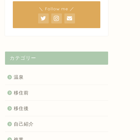
＼ Follow me ／
カテゴリー
温泉
移住前
移住後
自己紹介
複業