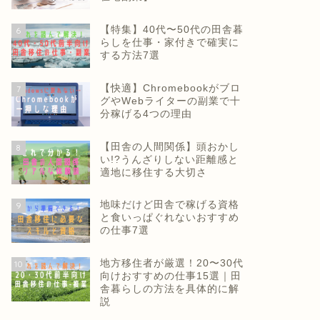
【特集】40代〜50代の田舎暮
6
らしを仕事・家付きで確実に
する方法7選
【快適】Chromebookがブロ
7
グやWebライターの副業で十
分稼げる4つの理由
【田舎の人間関係】頭おかし
8
い!?うんざりしない距離感と
適地に移住する大切さ
地味だけど田舎で稼げる資格
9
と食いっぱぐれないおすすめ
の仕事7選
地方移住者が厳選！20〜30代
10
向けおすすめの仕事15選｜田
舎暮らしの方法を具体的に解
説