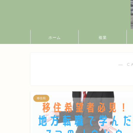
ホーム
複業
― C
移住前