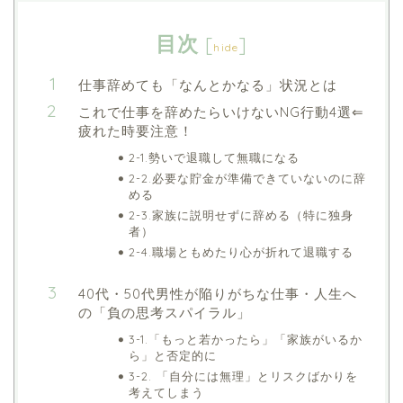
目次
[
]
hide
仕事辞めても「なんとかなる」状況とは
これで仕事を辞めたらいけないNG行動4選⇐
疲れた時要注意！
2-1.勢いで退職して無職になる
2-2.必要な貯金が準備できていないのに辞
める
2-3.家族に説明せずに辞める（特に独身
者）
2-4.職場ともめたり心が折れて退職する
40代・50代男性が陥りがちな仕事・人生へ
の「負の思考スパイラル」
3-1.「もっと若かったら」「家族がいるか
ら」と否定的に
3-2. 「自分には無理」とリスクばかりを
考えてしまう