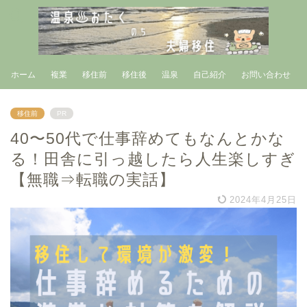
ホーム
複業
移住前
移住後
温泉
自己紹介
お問い合わせ
移住前
PR
40〜50代で仕事辞めてもなんとかな
る！田舎に引っ越したら人生楽しすぎ
【無職⇒転職の実話】
2024年4月25日