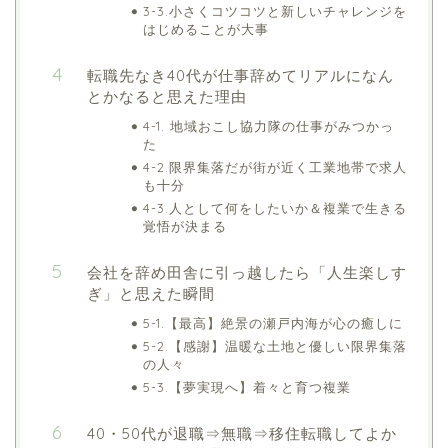
3-3.小さくコツコツと新しいチャレンジを
はじめることが大事
転職先なき40代が仕事辞めてリアルになん
とかなると思えた理由
4-1. 地域おこし協力隊の仕事がみつかっ
た
4-2.限界集落だが街が近く工業地帯で求人
も十分
4-3.人として何をしたいか＆複業で生きる
覚悟が決まる
会社を辞め田舎に引っ越したら「人生楽しす
ぎ」と思えた瞬間
5-1.【最高】絶景の瀬戸内海が心の癒しに
5-2.【感謝】温暖な土地と優しい限界集落
の人々
5-3.【夢実現へ】着々と育つ複業
40・50代が退職⇒無職⇒移住転職してよか