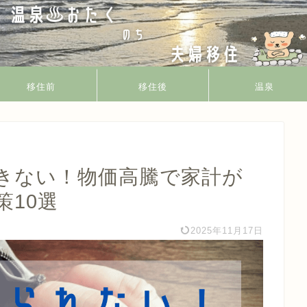
移住前
移住後
温泉
きない！物価高騰で家計が
10選
2025年11月17日