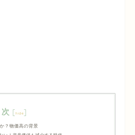
目次
[
]
hide
か？物価高の背景
ない！資産価値も減少する時代