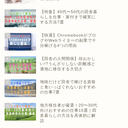
【特集】40代〜50代の田舎暮
6
らしを仕事・家付きで確実に
する方法7選
【快適】Chromebookがブロ
7
グやWebライターの副業で十
分稼げる4つの理由
【田舎の人間関係】頭おかし
8
い!?うんざりしない距離感と
適地に移住する大切さ
地味だけど田舎で稼げる資格
9
と食いっぱぐれないおすすめ
の仕事7選
地方移住者が厳選！20〜30代
10
向けおすすめの仕事15選｜田
舎暮らしの方法を具体的に解
説