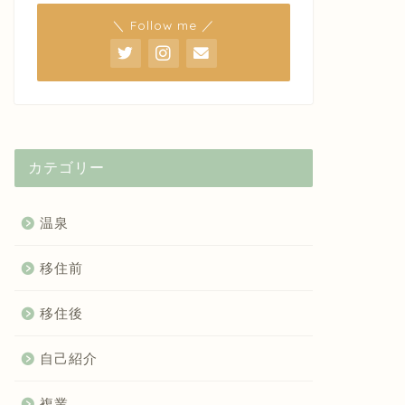
＼ Follow me ／
カテゴリー
温泉
移住前
移住後
自己紹介
複業