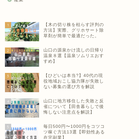
【木の切り株を枯らす評判の
1
方法】実際、グリホサート除
草剤が簡単で最適だった。
山口の源泉かけ流しの日帰り
2
温泉８選【温泉ソムリエおす
すめ】
【ひどいは本当?】40代の現
3
役地域おこし協力隊が失敗し
ない募集の選び方を解説
山口に地方移住した失敗と反
4
省について【田舎暮らしで後
悔しない注意点を解説】
毎日500円〜1000円をコツコ
5
ツ稼ぐ方法13選【即効性ある
在宅副業】