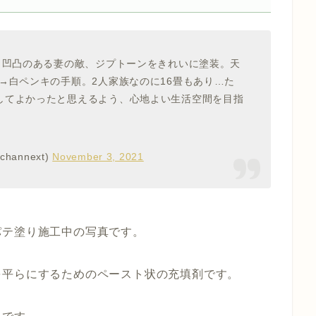
。凹凸のある妻の敵、ジプトーンをきれいに塗装。天
→白ペンキの手順。2人家族なのに16畳もあり…た
してよかったと思えるよう、心地よい生活空間を目指
annext)
November 3, 2021
パテ塗り施工中の写真です。
を平らにするためのペースト状の充填剤です。