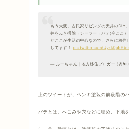
もう大変。古民家リビングの天井のDIY
井をふき掃除→シーラー→パテ(今ここ）
だここが生活の中心なので、さらに移住
してます！
pic.twitter.com/Uyxk0ghRbo
— ふーちゃん｜地方移住ブロガー (@fuuch
上のツイートが、ペンキ塗装の前段階の
パテとは、へこみや穴などに埋め、下地