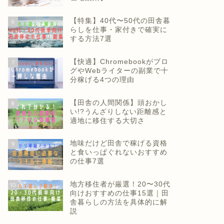
【特集】40代〜50代の田舎暮
6
らしを仕事・家付きで確実に
する方法7選
【快適】Chromebookがブロ
7
グやWebライターの副業で十
分稼げる4つの理由
【田舎の人間関係】頭おかし
8
い!?うんざりしない距離感と
適地に移住する大切さ
地味だけど田舎で稼げる資格
9
と食いっぱぐれないおすすめ
の仕事7選
地方移住者が厳選！20〜30代
10
向けおすすめの仕事15選｜田
舎暮らしの方法を具体的に解
説