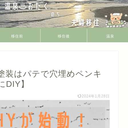
移住前
移住後
温泉
塗装はパテで穴埋めペンキ
DIY】
2024年1月28日