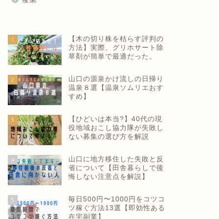
【木の切り株を枯らす評判の
1
方法】実際、グリホサート除
草剤が簡単で最適だった。
山口の源泉かけ流しの日帰り
2
温泉８選【温泉ソムリエおす
すめ】
【ひどいは本当?】40代の現
3
役地域おこし協力隊が失敗し
ない募集の選び方を解説
山口に地方移住した失敗と反
4
省について【田舎暮らしで後
悔しない注意点を解説】
毎日500円〜1000円をコツコ
5
ツ稼ぐ方法13選【即効性ある
在宅副業】