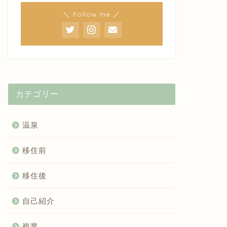
＼ Follow me ／
カテゴリー
温泉
移住前
移住後
自己紹介
複業