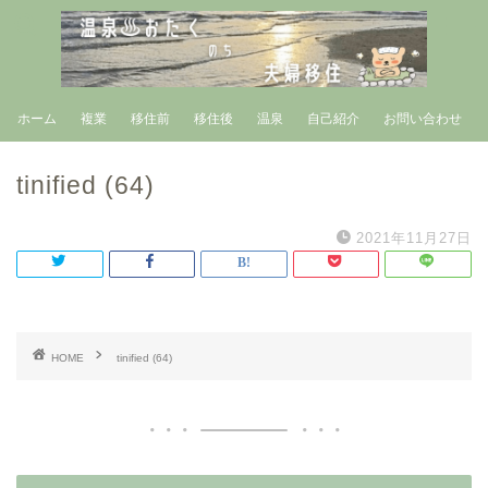
ホーム
複業
移住前
移住後
温泉
自己紹介
お問い合わせ
tinified (64)
2021年11月27日
HOME
tinified (64)