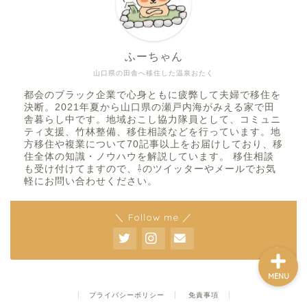
ふーちゃん
ホーム
山口県の田舎へ移住した温泉おたく
都会のブラック企業で心身ともに疲弊して夫婦で移住を
複業
決断。2021年夏から山口県の瀬戸内海がみえる家で田
舎暮らし中です。地域おこし協力隊員として、コミュニ
ティ支援、竹林整備、移住相談などを行っています。地
移住前
方移住や複業について70記事以上をお届けしており、移
住全体の知識・ノウハウを解説しています。 移住相談
も受け付けてますので、⇩のツイッターやメールでお気
軽にお問い合わせください。
移住後
＼ Follow me ／
MENU
プライバシーポリシー
免責事項