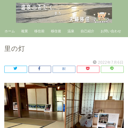
ホーム
複業
移住前
移住後
温泉
自己紹介
お問い合わせ
里の灯
2022年7月6日