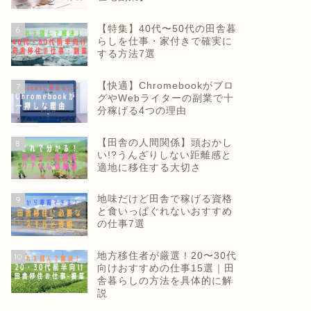
【特集】40代〜50代の田舎暮
6
らしを仕事・家付きで確実に
する方法7選
【快適】Chromebookがブロ
7
グやWebライターの副業で十
分稼げる4つの理由
【田舎の人間関係】頭おかし
8
い!?うんざりしない距離感と
適地に移住する大切さ
地味だけど田舎で稼げる資格
9
と食いっぱぐれないおすすめ
の仕事7選
地方移住者が厳選！20〜30代
10
向けおすすめの仕事15選｜田
舎暮らしの方法を具体的に解
説