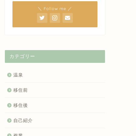
＼ Follow me ／
カテゴリー
温泉
移住前
移住後
自己紹介
複業