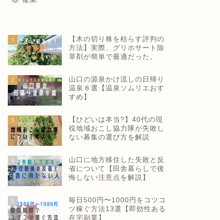
【木の切り株を枯らす評判の
1
方法】実際、グリホサート除
草剤が簡単で最適だった。
山口の源泉かけ流しの日帰り
2
温泉８選【温泉ソムリエおす
すめ】
【ひどいは本当?】40代の現
3
役地域おこし協力隊が失敗し
ない募集の選び方を解説
山口に地方移住した失敗と反
4
省について【田舎暮らしで後
悔しない注意点を解説】
毎日500円〜1000円をコツコ
5
ツ稼ぐ方法13選【即効性ある
在宅副業】