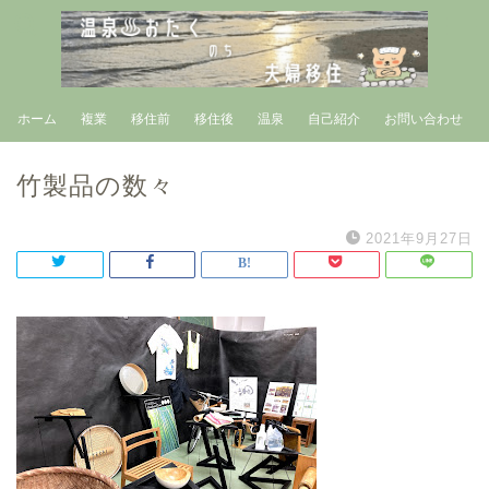
ホーム
複業
移住前
移住後
温泉
自己紹介
お問い合わせ
竹製品の数々
2021年9月27日