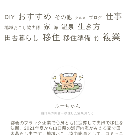
おすすめ
仕事
DIY
その他
ブログ
グルメ
生き方
家
温泉
地域おこし協力隊
海
複業
移住
田舎暮らし
移住準備
竹
ふーちゃん
ホーム
山口県の田舎へ移住した温泉おたく
都会のブラック企業で心身ともに疲弊して夫婦で移住を
複業
決断。2021年夏から山口県の瀬戸内海がみえる家で田
舎暮らし中です。地域おこし協力隊員として、コミュニ