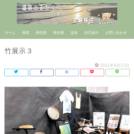
ホーム
複業
移住前
移住後
温泉
自己紹介
お問い合わせ
竹展示３
2021年9月27日