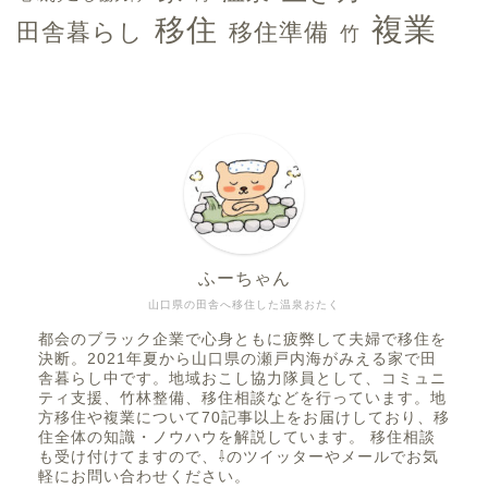
複業
移住
田舎暮らし
移住準備
竹
ふーちゃん
ホーム
山口県の田舎へ移住した温泉おたく
都会のブラック企業で心身ともに疲弊して夫婦で移住を
複業
決断。2021年夏から山口県の瀬戸内海がみえる家で田
舎暮らし中です。地域おこし協力隊員として、コミュニ
ティ支援、竹林整備、移住相談などを行っています。地
移住前
方移住や複業について70記事以上をお届けしており、移
住全体の知識・ノウハウを解説しています。 移住相談
も受け付けてますので、⇩のツイッターやメールでお気
軽にお問い合わせください。
移住後