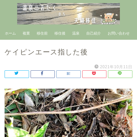
ホーム
複業
移住前
移住後
温泉
自己紹介
お問い合わせ
ケイピンエース指した後
2021年10月11日