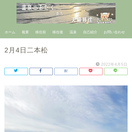
ホーム
複業
移住前
移住後
温泉
自己紹介
お問い合わせ
2月4日二本松
2022年4月5日