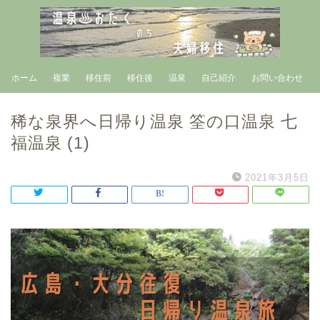
ホーム
複業
移住前
移住後
温泉
自己紹介
お問い合わせ
稀な泉界へ日帰り温泉 筌の口温泉 七
福温泉 (1)
2021年3月5日