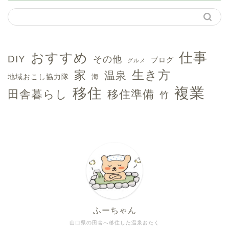
おすすめ
仕事
DIY
その他
ブログ
グルメ
生き方
家
温泉
地域おこし協力隊
海
複業
移住
田舎暮らし
移住準備
竹
ふーちゃん
ホーム
山口県の田舎へ移住した温泉おたく