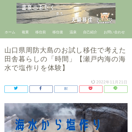
ホーム
複業
移住前
移住後
温泉
自己紹介
お問い合わせ
山口県周防大島のお試し移住で考えた
田舎暮らしの「時間」【瀬戸内海の海
水で塩作りを体験】
2022年11月21日